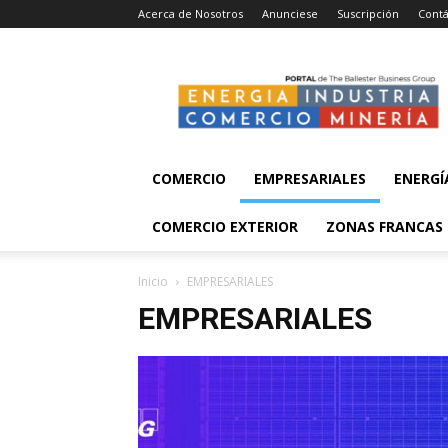
Acerca de Nosotros
Anunciese
Suscripción
Contá
Energía,
Industria,
Comercio
y
Minería
COMERCIO
EMPRESARIALES
ENERGÍ
COMERCIO EXTERIOR
ZONAS FRANCAS
Inicio
EMPRESARIALES
EMPRESARIALES