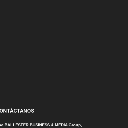
375
174
166
152
145
124
100
99
ONTÁCTANOS
he BALLESTER BUSINESS & MEDIA Group,