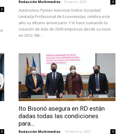
Redacción Multimedios
-
8 marzo, 2022
0
0
Autónomos Pymes Asesoria Online Sociedad
Limitada Profesional de Economistas, celebra este
año su décimo aniversario. Y lo hace sumando la
creación de más de 2500 empresas desde su inicio
te
en 2012. Mil…
Ito Bisonó asegura en RD están
dadas todas las condiciones
para...
Redacción Multimedios
-
16 febrero, 2022
0
0