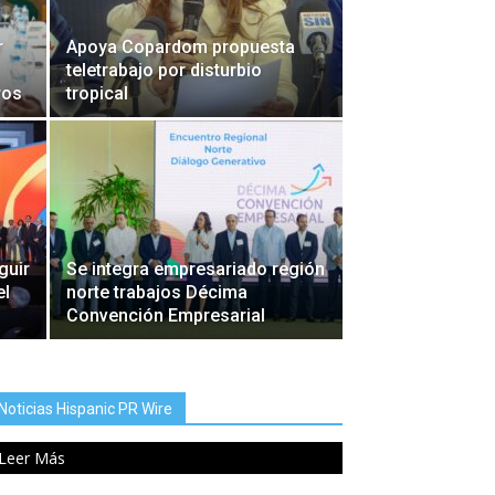
r
Apoya Copardom propuesta
teletrabajo por disturbio
ros
tropical
guir
Se integra empresariado región
el
norte trabajos Décima
Convención Empresarial
Noticias Hispanic PR Wire
Leer Más