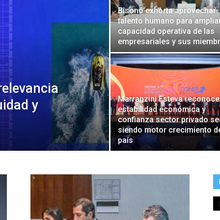
Bisonó exhorta aprovechar
talento humano para amplia
capacidad operativa de las
empresariales y sus miemb
relevancia
Marranzini Esteva reconoce
idad y
estabilidad económica y
confianza sector privado se
siendo motor crecimiento d
país