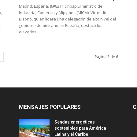
Madrid, España. &#8211;&nbsp;El ministro de
,
Industria, Comercio y Mipymes (MICM), Victor -Ito-
Bisonó, quien lidera una delegación de alto nivel del
e
gobierno dominicano en España, destacó los
elevados…
Página 3 de 6
MENSAJES POPULARES
C
Sendas energéticas
sostenibles para América
Latina y el Caribe