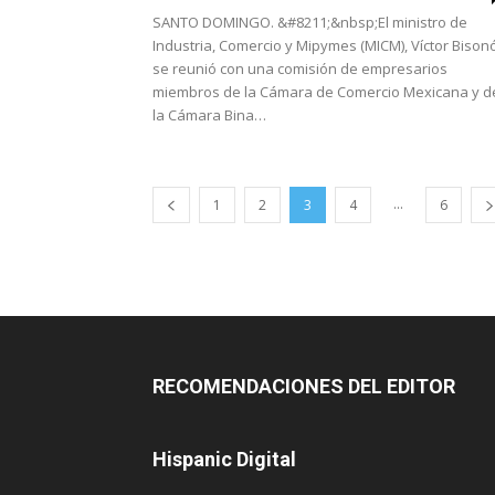
SANTO DOMINGO. &#8211;&nbsp;El ministro de
Industria, Comercio y Mipymes (MICM), Víctor Bisonó
se reunió con una comisión de empresarios
miembros de la Cámara de Comercio Mexicana y d
la Cámara Bina…
...
1
2
3
4
6
RECOMENDACIONES DEL EDITOR
Hispanic Digital