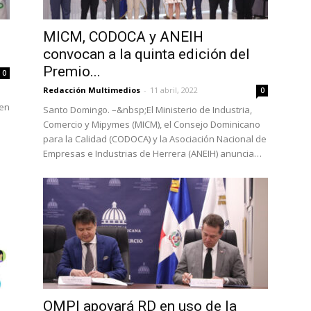
MICM, CODOCA y ANEIH
convocan a la quinta edición del
Premio...
0
Redacción Multimedios
-
11 abril, 2022
0
 en
Santo Domingo. –&nbsp;El Ministerio de Industria,
Comercio y Mipymes (MICM), el Consejo Dominicano
para la Calidad (CODOCA) y la Asociación Nacional de
Empresas e Industrias de Herrera (ANEIH) anuncia…
OMPI apoyará RD en uso de la