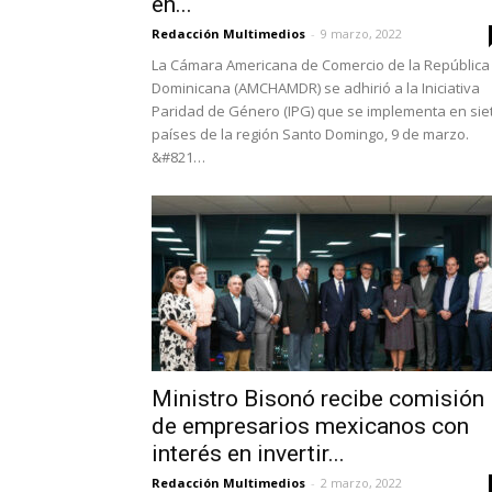
en...
Redacción Multimedios
-
9 marzo, 2022
La Cámara Americana de Comercio de la República
Dominicana (AMCHAMDR) se adhirió a la Iniciativa
Paridad de Género (IPG) que se implementa en sie
países de la región Santo Domingo, 9 de marzo.
&#821…
Ministro Bisonó recibe comisión
de empresarios mexicanos con
interés en invertir...
Redacción Multimedios
-
2 marzo, 2022