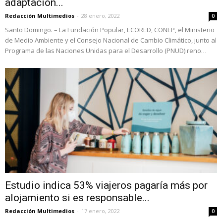
adaptación...
Redacción Multimedios
-
28 enero, 2022
0
Santo Domingo. – La Fundación Popular, ECORED, CONEP, el Ministerio
de Medio Ambiente y el Consejo Nacional de Cambio Climático, junto al
Programa de las Naciones Unidas para el Desarrollo (PNUD) reno…
Estudio indica 53% viajeros pagaría más por
alojamiento si es responsable...
Redacción Multimedios
-
17 enero, 2022
0