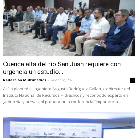
Cuenca alta del río San Juan requiere con
urgencia un estudio...
Redacción Multimedios
-
24 enero, 2023
0
Así lo planteó el ingeniero Augusto Rodríguez Gallart, ex director del
Instituto Nacional de Recursos Hidráulicos y reconocido experto en
geotecnia y presas, al pronunciar la conferencia “Importancia …