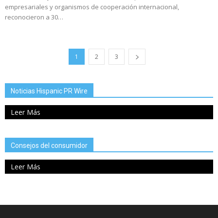
empresariales y organismos de cooperación internacional,
reconocieron a 30…
1
2
3
Noticias Hispanic PR Wire
Leer Más
Consejos del consumidor
Leer Más