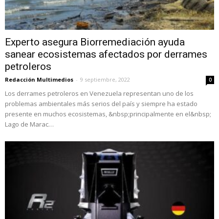
Experto asegura Biorremediación ayuda
sanear ecosistemas afectados por derrames
petroleros
Redacción Multimedios
-
9 septiembre, 2022
0
Los derrames petroleros en Venezuela representan uno de los
problemas ambientales más serios del país y siempre ha estado
presente en muchos ecosistemas, &nbsp;principalmente en el&nbsp;
Lago de Marac…