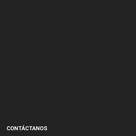
375
174
166
152
145
124
100
99
CONTÁCTANOS