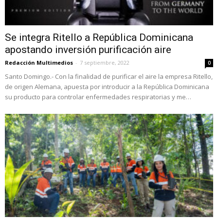
Se integra Ritello a República Dominicana
apostando inversión purificación aire
Redacción Multimedios
-
7 septiembre, 2022
0
Santo Domingo.- Con la finalidad de purificar el aire la empresa Ritello,
de origen Alemana, apuesta por introducir a la República Dominicana
su producto para controlar enfermedades respiratorias y me…