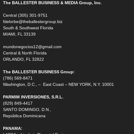
The BALLESTER BUSINESS & MEDIA Group, Inc.
Central (305) 301-9751
fdelorbe@theballestergroup.biz
South & Southwest Florida
MIAMI, FL 33139
mundonegocios12@gmail.com
Central & North Florida
ORLANDO, FL 32822
The BALLESTER BUSINESS Group:
(786) 569-8471
Washington, D.C., – East Coast – NEW YORK, N.Y. 10001
PARMIM INVERSIONES, S.R.L.
(829) 849-4417
SANTO DOMINGO, D.N.,
República Dominicana
PANAMA: