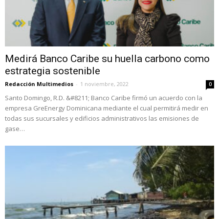
Medirá Banco Caribe su huella carbono como
estrategia sostenible
Redacción Multimedios
-
1 noviembre, 2022
0
Santo Domingo, R.D. &#8211; Banco Caribe firmó un acuerdo con la
empresa GreEnergy Dominicana mediante el cual permitirá medir en
todas sus sucursales y edificios administrativos las emisiones de
gase…