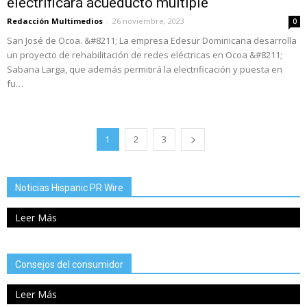
electrificará acueducto múltiple
Redacción Multimedios
-
26 noviembre, 2023
0
San José de Ocoa. &#8211; La empresa Edesur Dominicana desarrolla
un proyecto de rehabilitación de redes eléctricas en Ocoa &#8211;
Sabana Larga, que además permitirá la electrificación y puesta en
fu…
1
2
3
Noticias Hispanic PR Wire
Leer Más
Consejos del consumidor
Leer Más