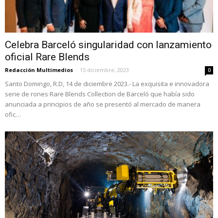
Celebra Barceló singularidad con lanzamiento
oficial Rare Blends
Redacción Multimedios
-
15 diciembre, 2023
0
Santo Domingo, R.D, 14 de diciembre 2023.- La exquisita e innovadora
serie de rones Rare Blends Collection de Barceló que había sido
anunciada a principios de año se presentó al mercado de manera
ofic…