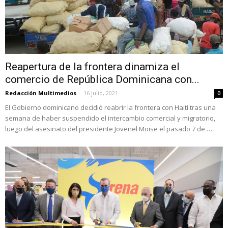
Reapertura de la frontera dinamiza el
comercio de República Dominicana con...
Redacción Multimedios
-
16 julio, 2021
0
El Gobierno dominicano decidió reabrir la frontera con Haití tras una
semana de haber suspendido el intercambio comercial y migratorio,
luego del asesinato del presidente Jovenel Moïse el pasado 7 de …