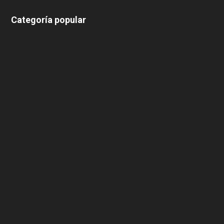
Categoría popular
639
375
174
166
152
145
124
100
99