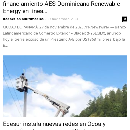
financiamiento AES Dominicana Renewable
Energy en línea...
Redacción Multimedios
-
27 noviembre, 2023
0
CIUDAD DE PANAMÁ, 27 de noviembre de 2023 /PRNewswire/ — Banco
Latinoamericano de Comercio Exterior – Bladex (NYSE:BLX), anunció
hoy el cierre exitoso de un Préstamo A/B por US$368 millones, bajo la
E…
Edesur instala nuevas redes en Ocoa y