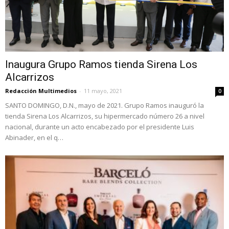
Inaugura Grupo Ramos tienda Sirena Los
Alcarrizos
Redacción Multimedios
-
11 mayo, 2021
0
SANTO DOMINGO, D.N., mayo de 2021. Grupo Ramos inauguró la
tienda Sirena Los Alcarrizos, su hipermercado número 26 a nivel
nacional, durante un acto encabezado por el presidente Luis
Abinader, en el q…