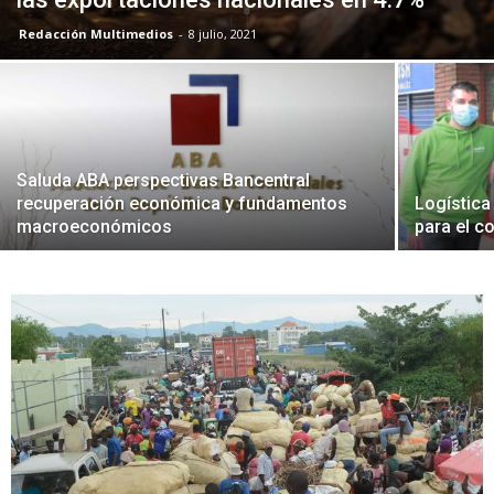
Redacción Multimedios
-
8 julio, 2021
Saluda ABA perspectivas Bancentral
recuperación económica y fundamentos
Logística
macroeconómicos
para el c