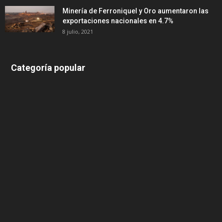
Minería de Ferroniquel y Oro aumentaron las
exportaciones nacionales en 4.7%
8 julio, 2021
Categoría popular
639
375
174
166
152
145
124