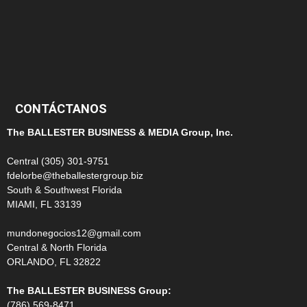
100
99
CONTÁCTANOS
The BALLESTER BUSINESS & MEDIA Group, Inc.
Central (305) 301-9751
fdelorbe@theballestergroup.biz
South & Southwest Florida
MIAMI, FL 33139
mundonegocios12@gmail.com
Central & North Florida
ORLANDO, FL 32822
The BALLESTER BUSINESS Group:
(786) 569-8471