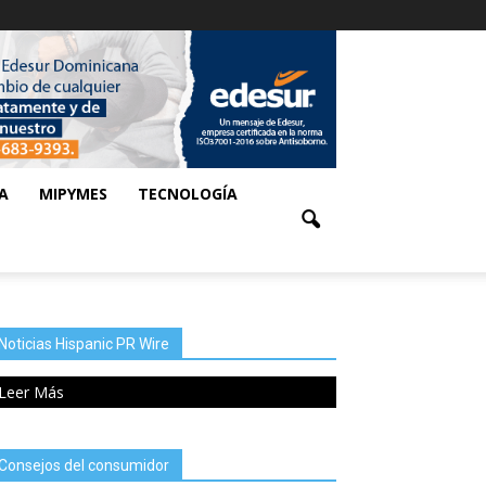
A
MIPYMES
TECNOLOGÍA
Noticias Hispanic PR Wire
Leer Más
Consejos del consumidor