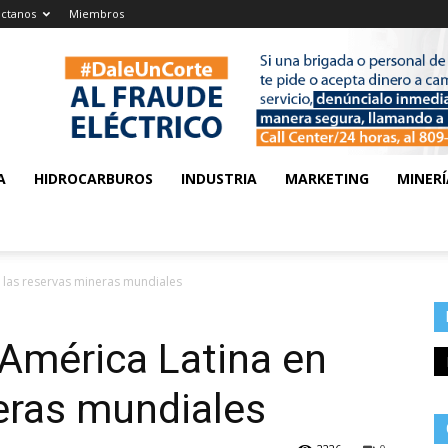
ctanos
Miembros
A
HIDROCARBUROS
INDUSTRIA
MARKETING
MINERÍ
n las reservas mineras mundiales
 América Latina en
eras mundiales