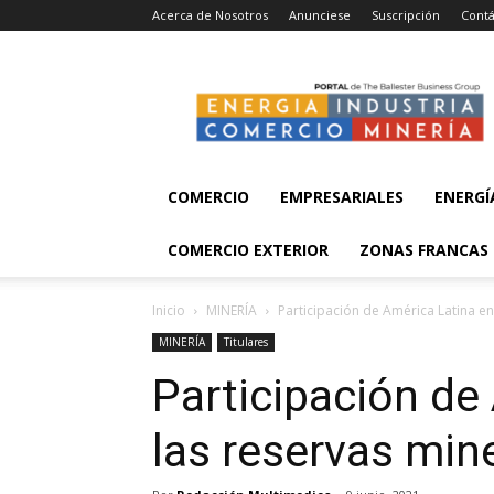
Acerca de Nosotros
Anunciese
Suscripción
Contá
Energía,
Industria,
Comercio
y
Minería
COMERCIO
EMPRESARIALES
ENERGÍ
COMERCIO EXTERIOR
ZONAS FRANCAS
Inicio
MINERÍA
Participación de América Latina e
MINERÍA
Titulares
Participación de
las reservas min