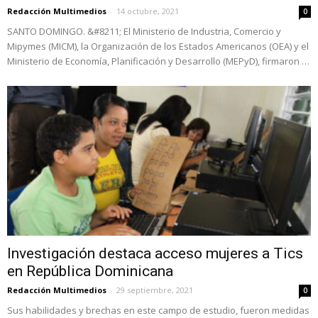
Redacción Multimedios
-
14 octubre, 2021
0
SANTO DOMINGO. &#8211; El Ministerio de Industria, Comercio y
Mipymes (MICM), la Organización de los Estados Americanos (OEA) y el
Ministerio de Economía, Planificación y Desarrollo (MEPyD), firmaron …
Investigación destaca acceso mujeres a Tics
en República Dominicana
Redacción Multimedios
-
29 septiembre, 2021
0
Sus habilidades y brechas en este campo de estudio, fueron medidas