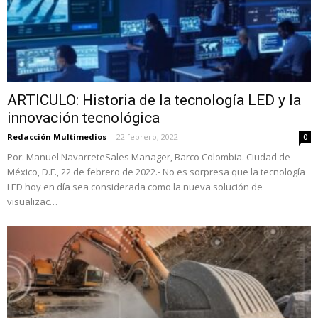
ARTICULO: Historia de la tecnología LED y la
innovación tecnológica
Redacción Multimedios
-
22 febrero, 2022
0
Por: Manuel NavarreteSales Manager, Barco Colombia. Ciudad de
México, D.F., 22 de febrero de 2022.- No es sorpresa que la tecnología
LED hoy en día sea considerada como la nueva solución de
visualizac…