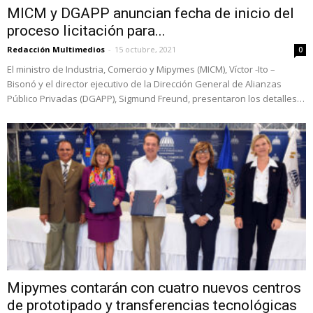
MICM y DGAPP anuncian fecha de inicio del
proceso licitación para...
Redacción Multimedios
-
15 octubre, 2021
0
El ministro de Industria, Comercio y Mipymes (MICM), Víctor -Ito –
Bisonó y el director ejecutivo de la Dirección General de Alianzas
Público Privadas (DGAPP), Sigmund Freund, presentaron los detalles…
Mipymes contarán con cuatro nuevos centros
de prototipado y transferencias tecnológicas