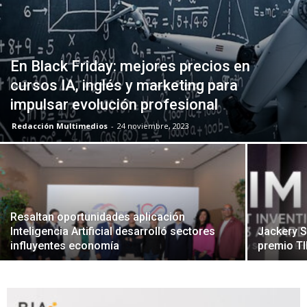
En Black Friday: mejores precios en
cursos IA, inglés y marketing para
impulsar evolución profesional
Redacción Multimedios
-
24 noviembre, 2023
Resaltan oportunidades aplicación
Inteligencia Artificial desarrolló sectores
Jackery S
influyentes economía
premio TI