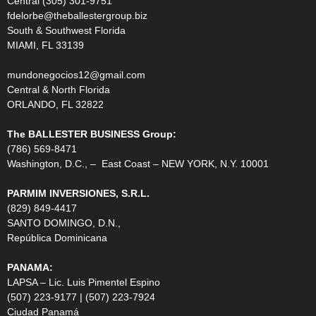
Central (305) 301-9751
fdelorbe@theballestergroup.biz
South & Southwest Florida
MIAMI, FL 33139
mundonegocios12@gmail.com
Central & North Florida
ORLANDO, FL 32822
The BALLESTER BUSINESS Group:
(786) 569-8471
Washington, D.C., – East Coast – NEW YORK, N.Y. 10001
PARMIM INVERSIONES, S.R.L.
(829) 849-4417
SANTO DOMINGO, D.N.,
República Dominicana
PANAMA:
LAPSA – Lic. Luis Pimentel Espino
(507) 223-9177 | (507) 223-7924
Ciudad Panamá