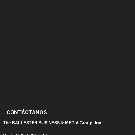
174
166
152
145
124
100
99
CONTÁCTANOS
The BALLESTER BUSINESS & MEDIA Group, Inc.