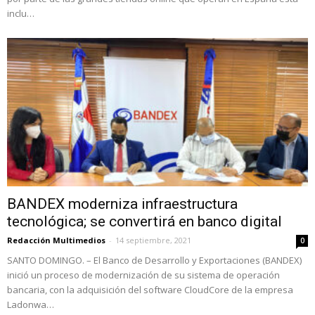
inclu…
BANDEX moderniza infraestructura
tecnológica; se convertirá en banco digital
Redacción Multimedios
-
14 septiembre, 2021
0
SANTO DOMINGO. – El Banco de Desarrollo y Exportaciones (BANDEX)
inició un proceso de modernización de su sistema de operación
bancaria, con la adquisición del software CloudCore de la empresa
Ladonwa…