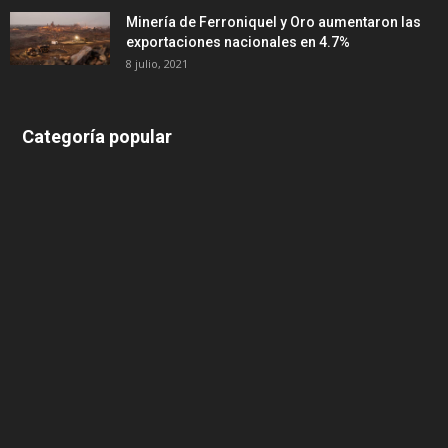
Minería de Ferroniquel y Oro aumentaron las
exportaciones nacionales en 4.7%
8 julio, 2021
Categoría popular
639
375
174
166
152
145
124