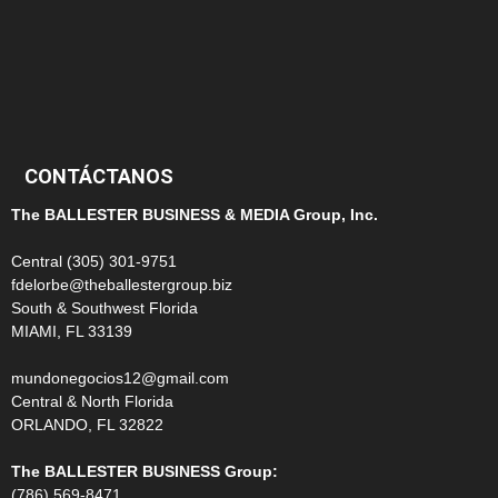
100
99
CONTÁCTANOS
The BALLESTER BUSINESS & MEDIA Group, Inc.
Central (305) 301-9751
fdelorbe@theballestergroup.biz
South & Southwest Florida
MIAMI, FL 33139
mundonegocios12@gmail.com
Central & North Florida
ORLANDO, FL 32822
The BALLESTER BUSINESS Group:
(786) 569-8471