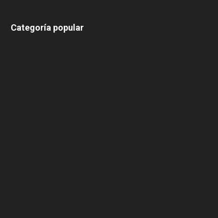
Categoría popular
639
375
174
166
152
145
124
100