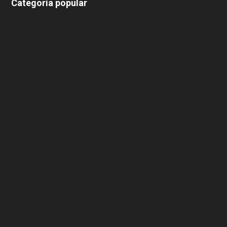
Categoría popular
639
375
174
166
152
145
124
100
99