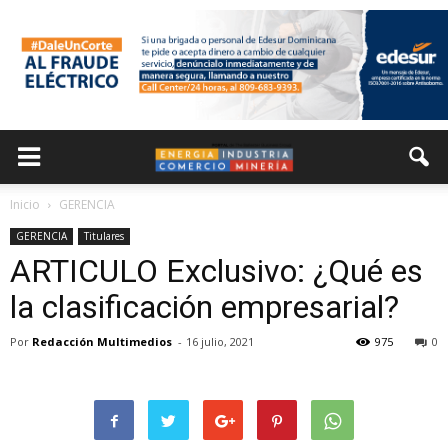
Inicio
GERENCIA
GERENCIA
Titulares
ARTICULO Exclusivo: ¿Qué es
la clasificación empresarial?
Por
Redacción Multimedios
-
16 julio, 2021
975
0