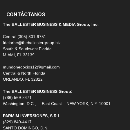
CONTÁCTANOS
The BALLESTER BUSINESS & MEDIA Group, Inc.
Central (305) 301-9751
fdelorbe@theballestergroup.biz
South & Southwest Florida
MIAMI, FL 33139
mundonegocios12@gmail.com
Central & North Florida
ORLANDO, FL 32822
The BALLESTER BUSINESS Group:
(786) 569-8471
Washington, D.C., – East Coast – NEW YORK, N.Y. 10001
PARMIM INVERSIONES, S.R.L.
(829) 849-4417
SANTO DOMINGO, D.N.,