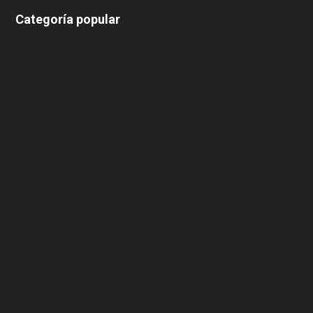
Categoría popular
639
375
174
166
152
145
124
100
99