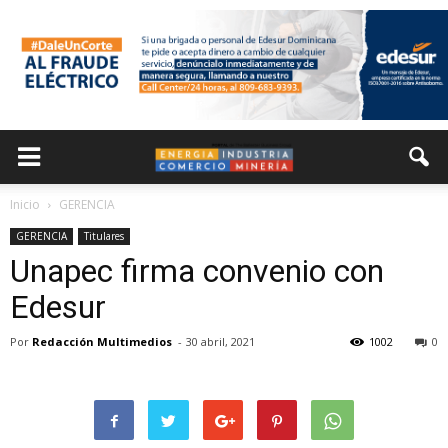
Inicio
GERENCIA
GERENCIA
Titulares
Unapec firma convenio con
Edesur
Por
Redacción Multimedios
-
30 abril, 2021
1002
0