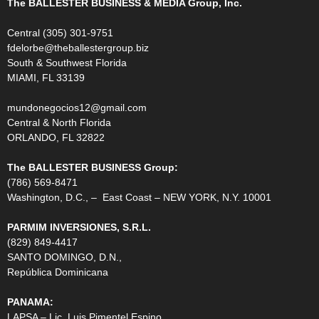
The BALLESTER BUSINESS & MEDIA Group, Inc.
Central (305) 301-9751
fdelorbe@theballestergroup.biz
South & Southwest Florida
MIAMI, FL 33139
mundonegocios12@gmail.com
Central & North Florida
ORLANDO, FL 32822
The BALLESTER BUSINESS Group:
(786) 569-8471
Washington, D.C., – East Coast – NEW YORK, N.Y. 10001
PARMIM INVERSIONES, S.R.L.
(829) 849-4417
SANTO DOMINGO, D.N.,
República Dominicana
PANAMA:
LAPSA – Lic. Luis Pimentel Espino