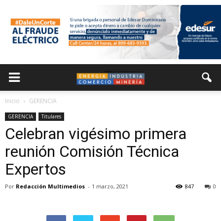
Inicio
GERENCIA
GERENCIA
Titulares
Celebran vigésimo primera
reunión Comisión Técnica
Expertos
Por
Redacción Multimedios
-
1 marzo, 2021
847
0