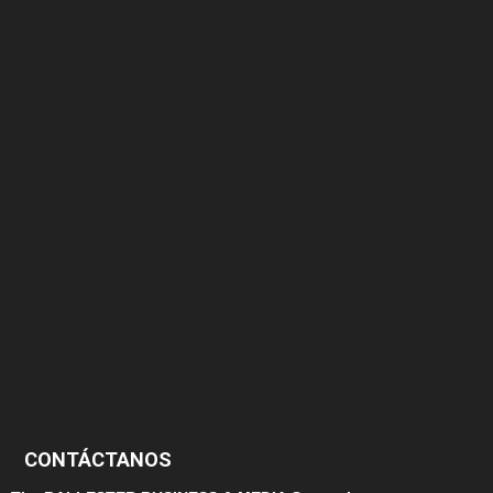
375
174
166
152
145
124
100
99
CONTÁCTANOS