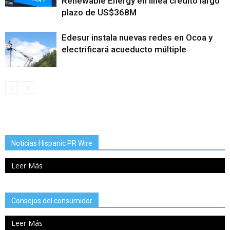
Renewable Energy en línea crédito largo
plazo de US$368M
Edesur instala nuevas redes en Ocoa y
electrificará acueducto múltiple
Noticias Hispanic PR Wire
Leer Más
Consejos del consumidor
Leer Más