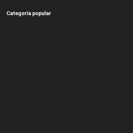
Categoría popular
639
375
174
166
152
145
124
100
99