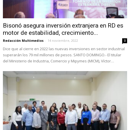
Bisonó asegura inversión extranjera en RD es
motor de estabilidad, crecimiento...
Redacción Multimedios
-
14 noviembre, 2022
0
Dice que al cierre en 2022 las nuevas inversiones en sector industrial
superarán los 79 mil millones de pesos. SANTO DOMINGO.- El titular
del Ministerio de Industria, Comercio y Mipymes (MICM), Víctor…