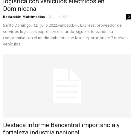
logística con vehículos eléctricos en
Dominicana
Redacción Multimedios
-
22 julio, 2022
0
Santo Domingo, R.D. Julio 2022.-&nbsp;DHL Express, proveedor de
servicios logísticos exprés en el mundo, sigue reforzando su
compromiso con el medioambiente con la incorporación de 7 nuevos
vehículos …
Destaca informe Bancentral importancia y
fortaleza industria nacional