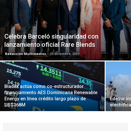
Celebra Barceló singularidad con
lanzamiento oficial Rare Blends
Redacción Multimedios
-
15 diciembre, 2023
Bladex actúa como co-estructurador
financiamiento AES Dominicana Renewable
Energy en línea crédito largo plazo de
Edesur in
US$368M
electrifi