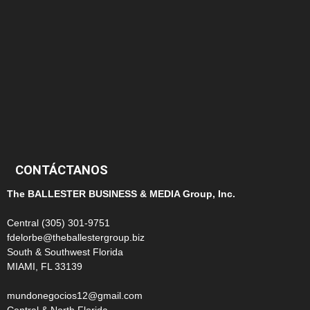
145
124
100
99
CONTÁCTANOS
The BALLESTER BUSINESS & MEDIA Group, Inc.
Central (305) 301-9751
fdelorbe@theballestergroup.biz
South & Southwest Florida
MIAMI, FL 33139
mundonegocios12@gmail.com
Central & North Florida