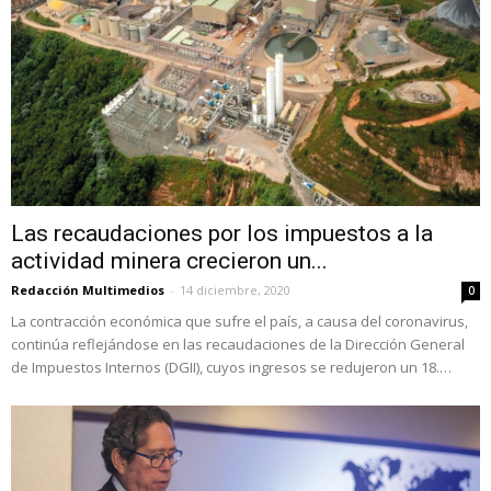
Las recaudaciones por los impuestos a la
actividad minera crecieron un...
Redacción Multimedios
-
14 diciembre, 2020
0
La contracción económica que sufre el país, a causa del coronavirus,
continúa reflejándose en las recaudaciones de la Dirección General
de Impuestos Internos (DGII), cuyos ingresos se redujeron un 18.…