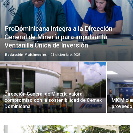
ProDominicana integra a la Dirección
General de Minería para impulsar la
Ventanilla Única de Inversión
Redacción Multimedios
-
21 diciembre, 2023
Dirección General de Minería valora
compromiso con la sostenibilidad de Cemex
MICM cier
Dominicana
proveedor