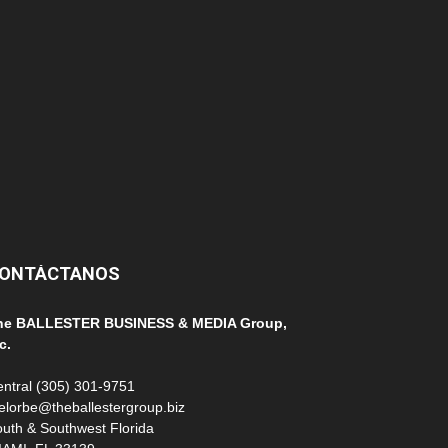
152
145
124
100
99
ONTÁCTANOS
he BALLESTER BUSINESS & MEDIA Group,
c.
ntral (305) 301-9751
elorbe@theballestergroup.biz
uth & Southwest Florida