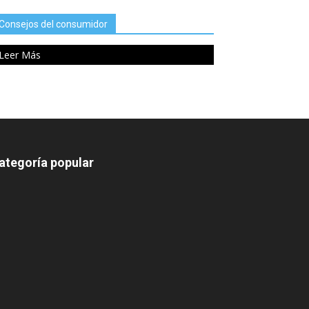
Consejos del consumidor
Leer Más
ategoría popular
639
375
174
166