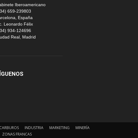
abinete Iberoamericano
+34) 659-239803
arcelona, España
c. Leonardo Félix
+34) 934-124696
udad Real, Madrid
ÍGUENOS
CARBUROS
INDUSTRIA
MARKETING
MINERÍA
ZONAS FRANCAS