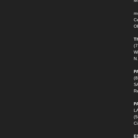
M
m
Ce
O
T
(
W
N.
P
(
S
R
P
LA
(5
C
E