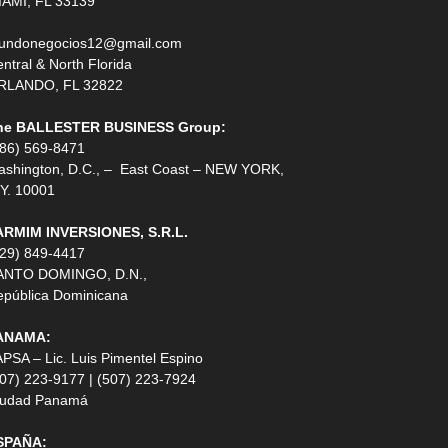
IAMI, FL 33139
undonegocios12@gmail.com
ntral & North Florida
RLANDO, FL 32822
he BALLESTER BUSINESS Group:
786) 569-8471
ashington, D.C., – East Coast – NEW YORK,
Y. 10001
ARMIM INVERSIONES, S.R.L.
829) 849-4417
ANTO DOMINGO, D.N.,
epública Dominicana
ANAMA:
PSA – Lic. Luis Pimentel Espino
07) 223-9177 | (507) 223-7924
iudad Panamá
SPAÑA: