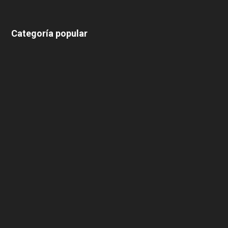
Categoría popular
639
375
174
166
152
145
124
100