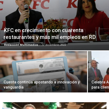
KFC en crecimiento con cuarenta
restaurantes y más mil empleos en RD
Redacción Multimedios
-
22 diciembre, 2022
Cuesta continúa apostando a innovación y
Celebra 
vanguardia
para clie