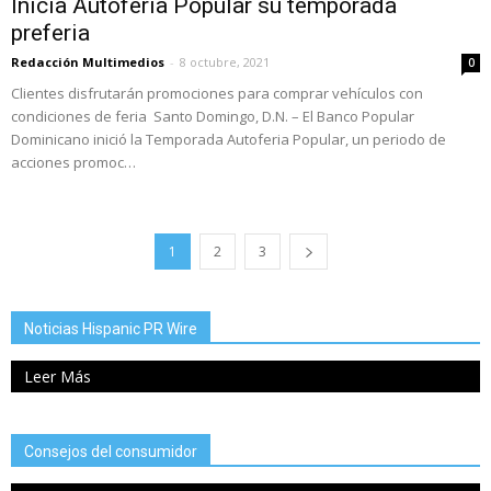
Inicia Autoferia Popular su temporada
preferia
Redacción Multimedios
-
8 octubre, 2021
0
Clientes disfrutarán promociones para comprar vehículos con
condiciones de feria Santo Domingo, D.N. – El Banco Popular
Dominicano inició la Temporada Autoferia Popular, un periodo de
acciones promoc…
1
2
3
Noticias Hispanic PR Wire
Leer Más
Consejos del consumidor