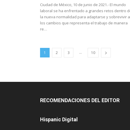
Ciudad de México, 10 de junio de 2021.- El mundo
laboral se ha enfrentado a grandes retos dentro d
la nueva normalidad para adaptarse y sobrevivir a
los cambios que representa el trabajo de manera
re…
...
1
2
3
10
RECOMENDACIONES DEL EDITOR
Hispanic Digital