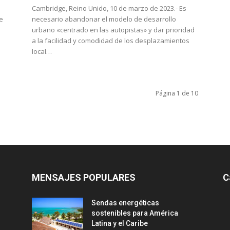
Cambridge, Reino Unido, 10 de marzo de 2023.- Es
e
necesario abandonar el modelo de desarrollo
urbano «centrado en las autopistas» y dar prioridad
a la facilidad y comodidad de los desplazamientos
local…
Página 1 de 10
MENSAJES POPULARES
C
Sendas energéticas
sostenibles para América
Latina y el Caribe