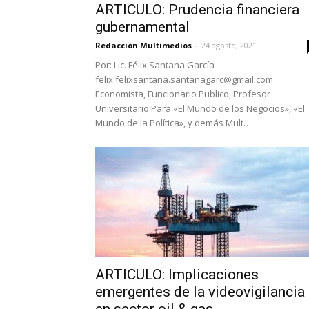
ARTICULO: Prudencia financiera
gubernamental
Redacción Multimedios
-
24 agosto, 2021
Por: Lic. Félix Santana García
felix.felixsantana.santanagarc@gmail.com
Economista, Funcionario Publico, Profesor
Universitario Para «El Mundo de los Negocios», «El
Mundo de la Política», y demás Mult…
ARTICULO: Implicaciones
emergentes de la videovigilancia