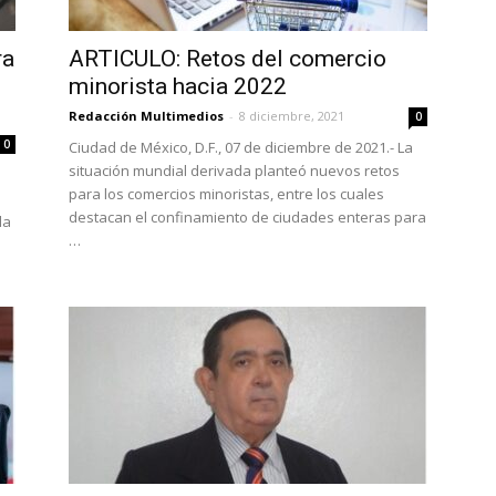
ra
ARTICULO: Retos del comercio
minorista hacia 2022
Redacción Multimedios
-
8 diciembre, 2021
0
0
Ciudad de México, D.F., 07 de diciembre de 2021.- La
situación mundial derivada planteó nuevos retos
para los comercios minoristas, entre los cuales
destacan el confinamiento de ciudades enteras para
la
…