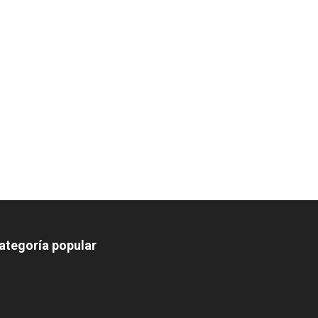
ategoría popular
639
375