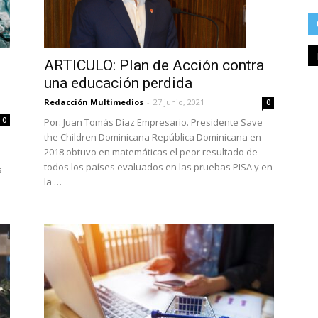
ARTICULO: Plan de Acción contra
una educación perdida
Redacción Multimedios
-
27 junio, 2021
0
0
Por: Juan Tomás Díaz Empresario. Presidente Save
the Children Dominicana República Dominicana en
2018 obtuvo en matemáticas el peor resultado de
todos los países evaluados en las pruebas PISA y en
s
la …