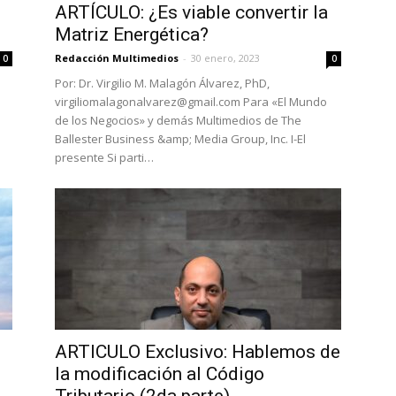
ARTÍCULO: ¿Es viable convertir la
Matriz Energética?
Redacción Multimedios
-
30 enero, 2023
0
0
Por: Dr. Virgilio M. Malagón Álvarez, PhD,
virgiliomalagonalvarez@gmail.com Para «El Mundo
de los Negocios» y demás Multimedios de The
Ballester Business &amp; Media Group, Inc. I-El
presente Si parti…
ARTICULO Exclusivo: Hablemos de
la modificación al Código