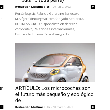
Tributario (2da parte)
Redacción Multimedios
-
20 junio, 2022
0
0
Por:&nbsp;Lic. Fabricio Geraldino Ballester,
no
M.A.fgeraldino@gmail.comAbogado Senior IUS
BUSINESS GROUPEspecialista en derecho
e
corporativo, Relaciones internacionales,
Emprendedurismo Para «Energía, In…
ar
ARTÍCULO: Los microcoches son
el futuro más pequeño y ecológico
de...
Redacción Multimedios
-
10 marzo, 2023
0
0