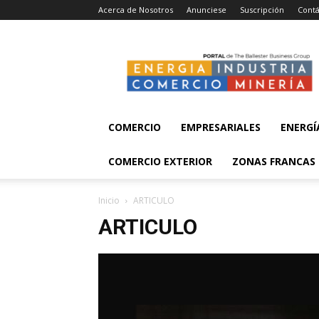
Acerca de Nosotros
Anunciese
Suscripción
Contá
Energía,
Industria,
Comercio
y
Minería
COMERCIO
EMPRESARIALES
ENERGÍ
COMERCIO EXTERIOR
ZONAS FRANCAS
Inicio
ARTICULO
ARTICULO