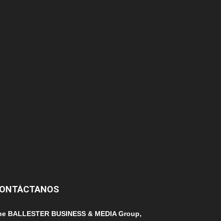
174
166
152
145
124
100
99
ONTÁCTANOS
he BALLESTER BUSINESS & MEDIA Group,