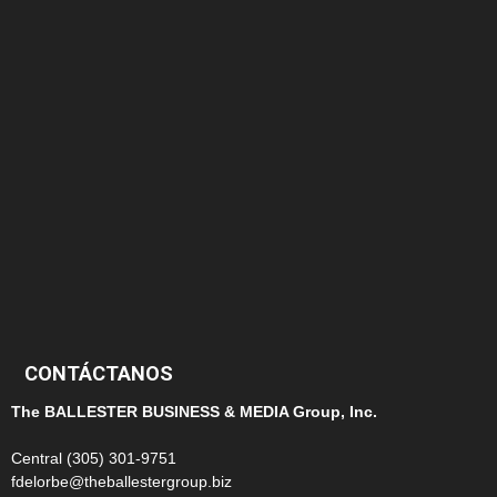
166
152
145
124
100
99
CONTÁCTANOS
The BALLESTER BUSINESS & MEDIA Group, Inc.
Central (305) 301-9751
fdelorbe@theballestergroup.biz