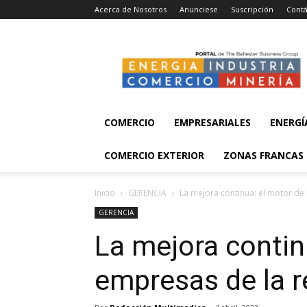
Acerca de Nosotros
Anunciese
Suscripción
Contá
Energía,
Industria,
Comercio
y
Minería
COMERCIO
EMPRESARIALES
ENERGÍ
COMERCIO EXTERIOR
ZONAS FRANCAS
Inicio
GERENCIA
La mejora continua: el motor de
GERENCIA
La mejora contin
empresas de la r