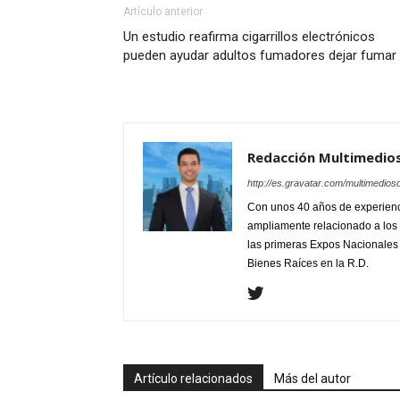
Artículo anterior
Un estudio reafirma cigarrillos electrónicos
pueden ayudar adultos fumadores dejar fumar
Redacción Multimedio
http://es.gravatar.com/multimedios
Con unos 40 años de experienc
ampliamente relacionado a los 
las primeras Expos Nacionales e
Bienes Raíces en la R.D.
Artículo relacionados
Más del autor