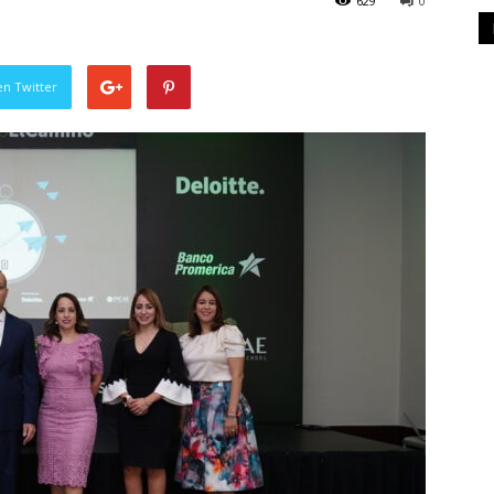
629
0
en Twitter