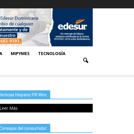
A
MIPYMES
TECNOLOGÍA
Noticias Hispanic PR Wire
Leer Más
Consejos del consumidor