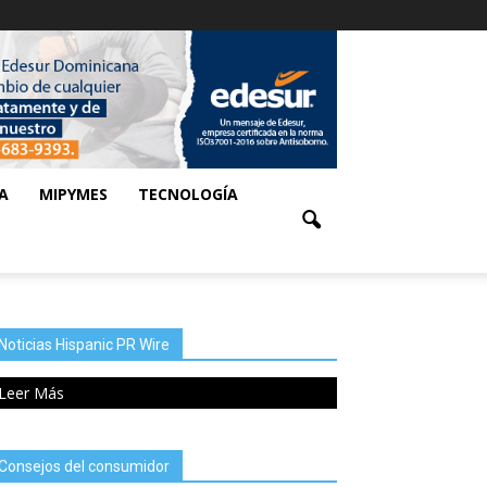
A
MIPYMES
TECNOLOGÍA
Noticias Hispanic PR Wire
Leer Más
Consejos del consumidor