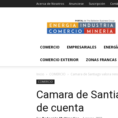
Acerca de Nosotros
Anunciese
Suscripción
Contá
Energía,
Industria,
Comercio
y
Minería
COMERCIO
EMPRESARIALES
ENERGÍ
COMERCIO EXTERIOR
ZONAS FRANCAS
Inicio
COMERCIO
Camara de Santiago valora rend
COMERCIO
Camara de Santia
de cuenta