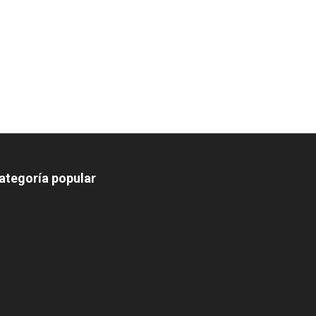
ategoría popular
639
375
174
166