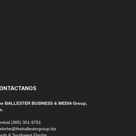
152
145
124
100
99
ONTÁCTANOS
he BALLESTER BUSINESS & MEDIA Group,
c.
ntral (305) 301-9751
elorbe@theballestergroup.biz
uth & Southwest Florida