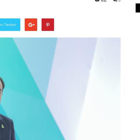
652
0
en Twitter