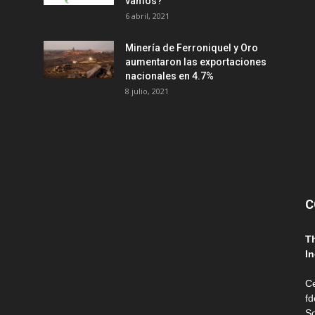
vamos?
6 abril, 2021
Minería de Ferroniquel y Oro
aumentaron las exportaciones
nacionales en 4.7%
8 julio, 2021
C
T
In
Ce
fd
So