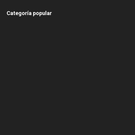
Categoría popular
639
375
174
166
152
145
124
100
99