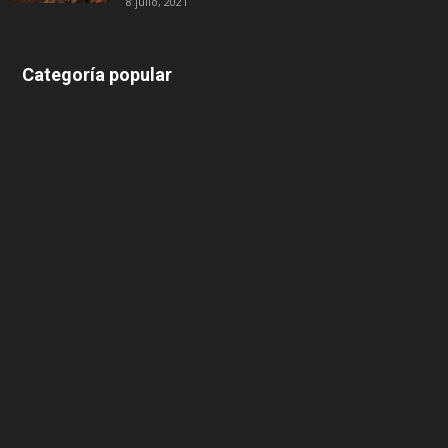
8 julio, 2021
Categoría popular
639
375
174
166
152
145
124
100