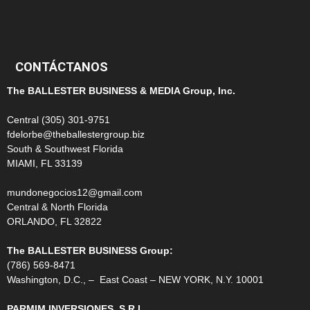
99
CONTÁCTANOS
The BALLESTER BUSINESS & MEDIA Group, Inc.
Central (305) 301-9751
fdelorbe@theballestergroup.biz
South & Southwest Florida
MIAMI, FL 33139
mundonegocios12@gmail.com
Central & North Florida
ORLANDO, FL 32822
The BALLESTER BUSINESS Group:
(786) 569-8471
Washington, D.C., – East Coast – NEW YORK, N.Y. 10001
PARMIM INVERSIONES, S.R.L.