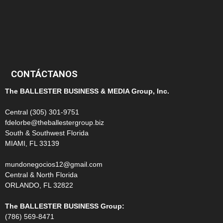
100
99
CONTÁCTANOS
The BALLESTER BUSINESS & MEDIA Group, Inc.
Central (305) 301-9751
fdelorbe@theballestergroup.biz
South & Southwest Florida
MIAMI, FL 33139
mundonegocios12@gmail.com
Central & North Florida
ORLANDO, FL 32822
The BALLESTER BUSINESS Group:
(786) 569-8471