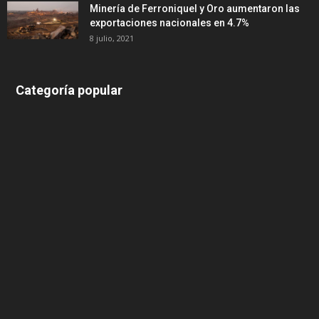
Minería de Ferroniquel y Oro aumentaron las
exportaciones nacionales en 4.7%
8 julio, 2021
Categoría popular
639
375
174
166
152
145
124