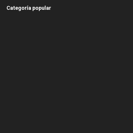
Categoría popular
639
375
174
166
152
145
124
100
99