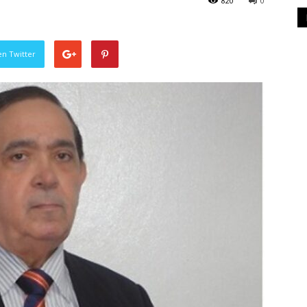
820
0
en Twitter