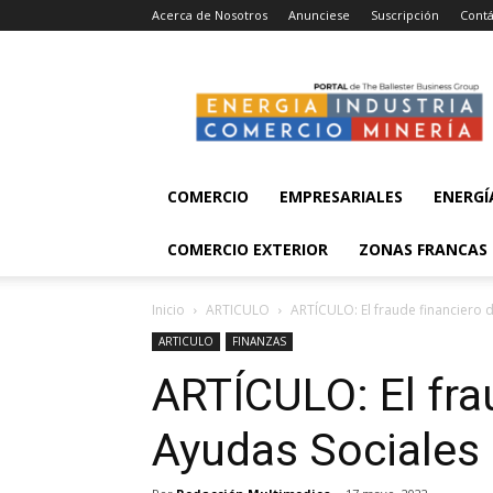
Acerca de Nosotros
Anunciese
Suscripción
Contá
Energía,
Industria,
Comercio
y
Minería
COMERCIO
EMPRESARIALES
ENERGÍ
COMERCIO EXTERIOR
ZONAS FRANCAS
Inicio
ARTICULO
ARTÍCULO: El fraude financiero 
ARTICULO
FINANZAS
ARTÍCULO: El fra
Ayudas Sociales