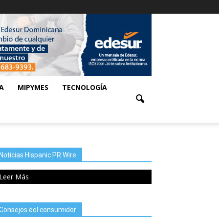
A
MIPYMES
TECNOLOGÍA
Noticias Hispanic PR Wire
Leer Más
Consejos del consumidor