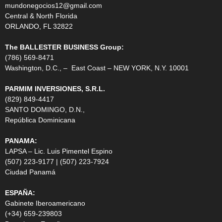
mundonegocios12@gmail.com
Central & North Florida
ORLANDO, FL 32822
The BALLESTER BUSINESS Group:
(786) 569-8471
Washington, D.C., – East Coast – NEW YORK, N.Y. 10001
PARMIM INVERSIONES, S.R.L.
(829) 849-4417
SANTO DOMINGO, D.N.,
República Dominicana
PANAMA:
LAPSA – Lic. Luis Pimentel Espino
(507) 223-9177 | (507) 223-7924
Ciudad Panamá
ESPAÑA:
Gabinete Iberoamericano
(+34) 659-239803