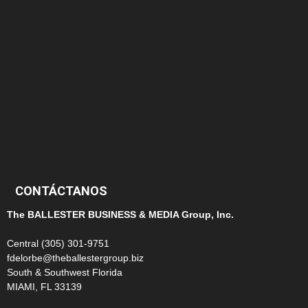
152
145
124
100
99
CONTÁCTANOS
The BALLESTER BUSINESS & MEDIA Group, Inc.
Central (305) 301-9751
fdelorbe@theballestergroup.biz
South & Southwest Florida
MIAMI, FL 33139