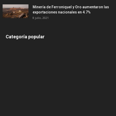
Minería de Ferroniquel y Oro aumentaron las
exportaciones nacionales en 4.7%
8 julio, 2021
Categoría popular
639
375
174
166
152
145