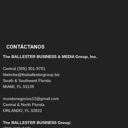
124
100
99
CONTÁCTANOS
The BALLESTER BUSINESS & MEDIA Group, Inc.
Central (305) 301-9751
fdelorbe@theballestergroup.biz
South & Southwest Florida
MIAMI, FL 33139
mundonegocios12@gmail.com
Central & North Florida
ORLANDO, FL 32822
The BALLESTER BUSINESS Group: