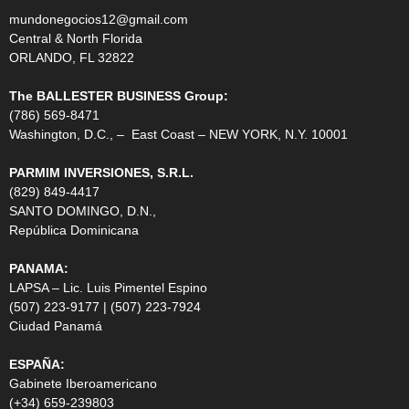
mundonegocios12@gmail.com
Central & North Florida
ORLANDO, FL 32822
The BALLESTER BUSINESS Group:
(786) 569-8471
Washington, D.C., – East Coast – NEW YORK, N.Y. 10001
PARMIM INVERSIONES, S.R.L.
(829) 849-4417
SANTO DOMINGO, D.N.,
República Dominicana
PANAMA:
LAPSA – Lic. Luis Pimentel Espino
(507) 223-9177 | (507) 223-7924
Ciudad Panamá
ESPAÑA:
Gabinete Iberoamericano
(+34) 659-239803