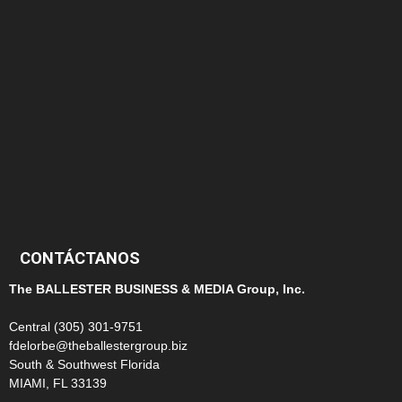
152
145
124
100
99
CONTÁCTANOS
The BALLESTER BUSINESS & MEDIA Group, Inc.
Central (305) 301-9751
fdelorbe@theballestergroup.biz
South & Southwest Florida
MIAMI, FL 33139