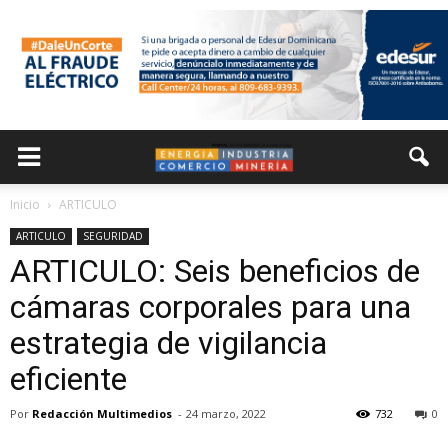
Inicio
ARTICULO
ARTICULO
SEGURIDAD
ARTICULO: Seis beneficios de
cámaras corporales para una
estrategia de vigilancia
eficiente
Por
Redacción Multimedios
-
24 marzo, 2022
732
0