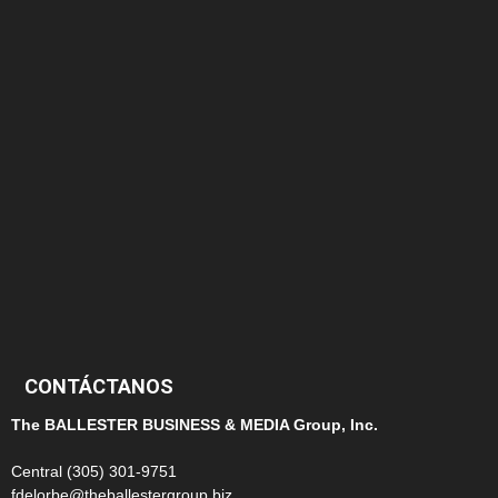
174
166
152
145
124
100
99
CONTÁCTANOS
The BALLESTER BUSINESS & MEDIA Group, Inc.
Central (305) 301-9751
fdelorbe@theballestergroup.biz