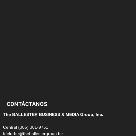
174
166
152
145
124
100
99
CONTÁCTANOS
The BALLESTER BUSINESS & MEDIA Group, Inc.
Central (305) 301-9751
fdelorbe@theballestergroup.biz