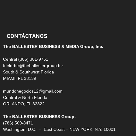
100
99
CONTÁCTANOS
The BALLESTER BUSINESS & MEDIA Group, Inc.
Central (305) 301-9751
fdelorbe@theballestergroup.biz
South & Southwest Florida
MIAMI, FL 33139
mundonegocios12@gmail.com
Central & North Florida
ORLANDO, FL 32822
The BALLESTER BUSINESS Group:
(786) 569-8471
Washington, D.C., – East Coast – NEW YORK, N.Y. 10001