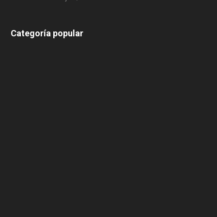
Categoría popular
639
375
174
166
152
145
124
100