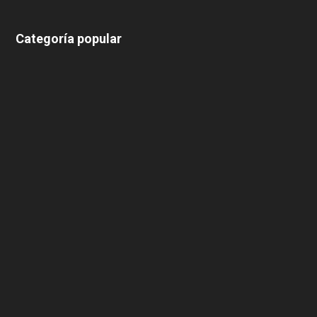
Categoría popular
639
375
174
166
152
145
124
100