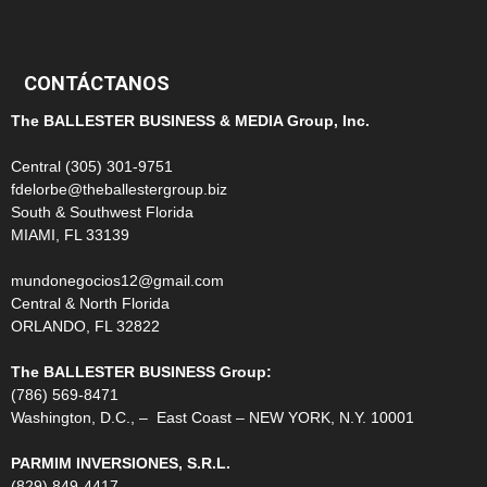
99
CONTÁCTANOS
The BALLESTER BUSINESS & MEDIA Group, Inc.
Central (305) 301-9751
fdelorbe@theballestergroup.biz
South & Southwest Florida
MIAMI, FL 33139
mundonegocios12@gmail.com
Central & North Florida
ORLANDO, FL 32822
The BALLESTER BUSINESS Group:
(786) 569-8471
Washington, D.C., – East Coast – NEW YORK, N.Y. 10001
PARMIM INVERSIONES, S.R.L.
(829) 849-4417