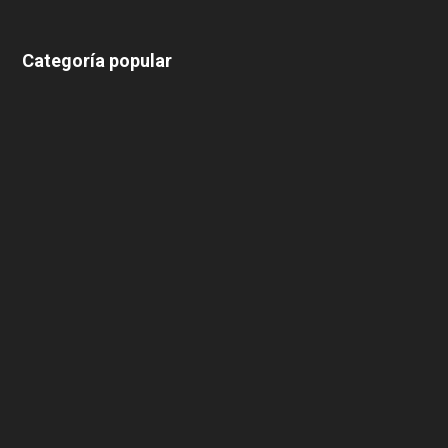
Categoría popular
639
375
174
166
152
145
124
100