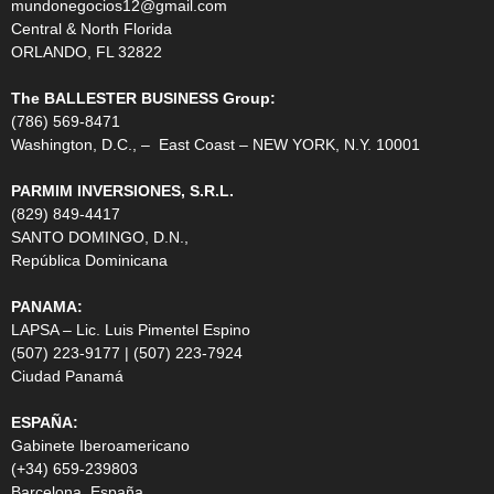
mundonegocios12@gmail.com
Central & North Florida
ORLANDO, FL 32822
The BALLESTER BUSINESS Group:
(786) 569-8471
Washington, D.C., – East Coast – NEW YORK, N.Y. 10001
PARMIM INVERSIONES, S.R.L.
(829) 849-4417
SANTO DOMINGO, D.N.,
República Dominicana
PANAMA:
LAPSA – Lic. Luis Pimentel Espino
(507) 223-9177 | (507) 223-7924
Ciudad Panamá
ESPAÑA:
Gabinete Iberoamericano
(+34) 659-239803
Barcelona, España