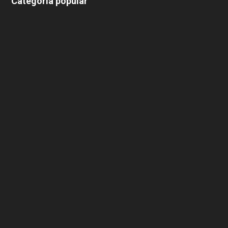
Categoría popular
639
375
174
166
152
145
124
100
99