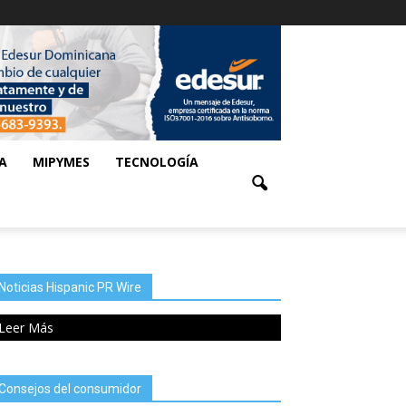
A
MIPYMES
TECNOLOGÍA
Noticias Hispanic PR Wire
Leer Más
Consejos del consumidor