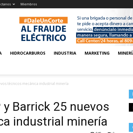
ctanos
Miembros
A
HIDROCARBUROS
INDUSTRIA
MARKETING
MINERÍ
vos técnicos mecánica industrial minería
y Barrick 25 nuevos
a industrial minería