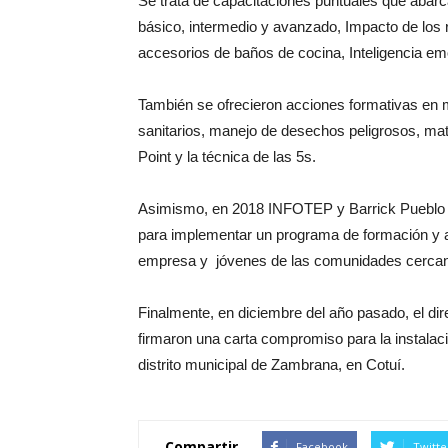
Se trata de capacitaciones puntuales que abarc
básico, intermedio y avanzado, Impacto de los r
accesorios de baños de cocina, Inteligencia emo
También se ofrecieron acciones formativas en ma
sanitarios, manejo de desechos peligrosos, ma
Point y la técnica de las 5s.
Asimismo, en 2018 INFOTEP y Barrick Pueblo Vi
para implementar un programa de formación y asi
empresa y jóvenes de las comunidades cercana
Finalmente, en diciembre del año pasado, el di
firmaron una carta compromiso para la instalació
distrito municipal de Zambrana, en Cotuí.
Compartir
Facebook
Twitte