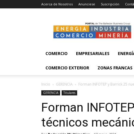
Acerca de Nosotros
Anunciese
Suscripción
Contá
Energía,
Industria,
Comercio
y
Minería
COMERCIO
EMPRESARIALES
ENERGÍ
COMERCIO EXTERIOR
ZONAS FRANCAS
Inicio
GERENCIA
Forman INFOTEP y Barrick 25 nue
GERENCIA
Titulares
Forman INFOTEP 
técnicos mecánic