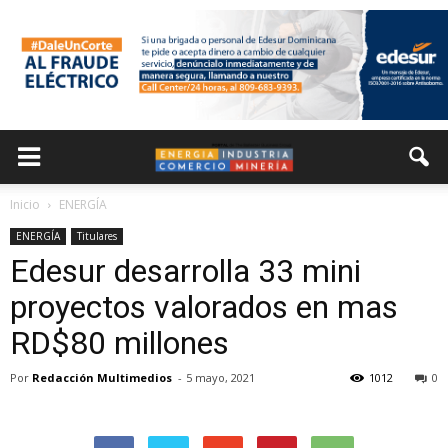
Inicio
ENERGÍA
ENERGÍA
Titulares
Edesur desarrolla 33 mini
proyectos valorados en mas
RD$80 millones
Por
Redacción Multimedios
-
5 mayo, 2021
1012
0