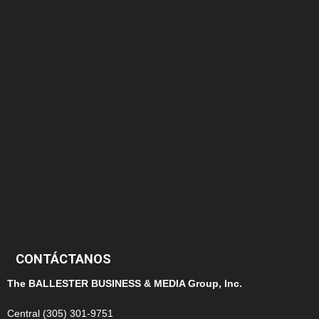
174
166
152
145
124
100
99
CONTÁCTANOS
The BALLESTER BUSINESS & MEDIA Group, Inc.
Central (305) 301-9751