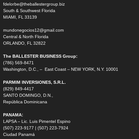
fdelorbe@theballestergroup.biz
South & Southwest Florida
MIAMI, FL 33139
mundonegocios12@gmail.com
Central & North Florida
ORLANDO, FL 32822
The BALLESTER BUSINESS Group:
(786) 569-8471
Washington, D.C., – East Coast – NEW YORK, N.Y. 10001
PARMIM INVERSIONES, S.R.L.
(829) 849-4417
SANTO DOMINGO, D.N.,
República Dominicana
PANAMA:
LAPSA – Lic. Luis Pimentel Espino
(507) 223-9177 | (507) 223-7924
Ciudad Panamá