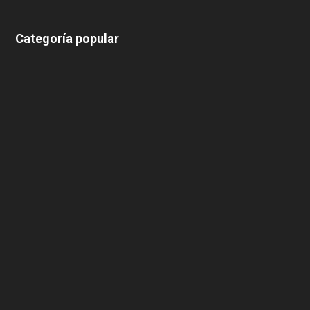
Categoría popular
639
375
174
166
152
145
124
100