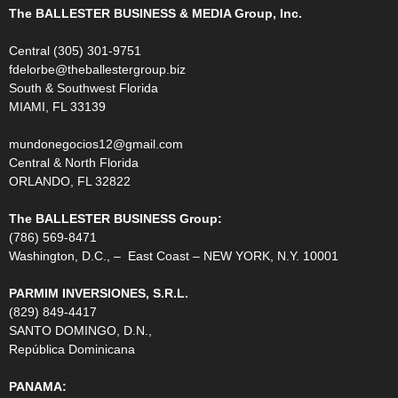
The BALLESTER BUSINESS & MEDIA Group, Inc.
Central (305) 301-9751
fdelorbe@theballestergroup.biz
South & Southwest Florida
MIAMI, FL 33139
mundonegocios12@gmail.com
Central & North Florida
ORLANDO, FL 32822
The BALLESTER BUSINESS Group:
(786) 569-8471
Washington, D.C., – East Coast – NEW YORK, N.Y. 10001
PARMIM INVERSIONES, S.R.L.
(829) 849-4417
SANTO DOMINGO, D.N.,
República Dominicana
PANAMA: