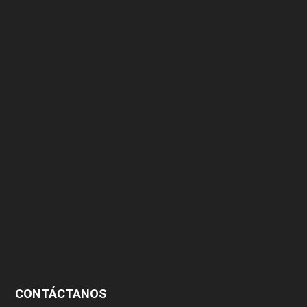
375
174
166
152
145
124
100
99
CONTÁCTANOS