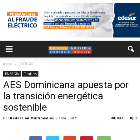
Inicio
ENERGÍA
ENERGÍA
Titulares
AES Dominicana apuesta por
la transición energética
sostenible
Por
Redacción Multimedios
-
7 abril, 2021
889
0