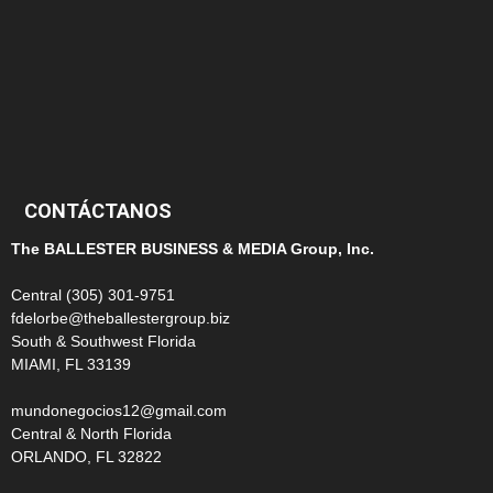
124
100
99
CONTÁCTANOS
The BALLESTER BUSINESS & MEDIA Group, Inc.
Central (305) 301-9751
fdelorbe@theballestergroup.biz
South & Southwest Florida
MIAMI, FL 33139
mundonegocios12@gmail.com
Central & North Florida
ORLANDO, FL 32822