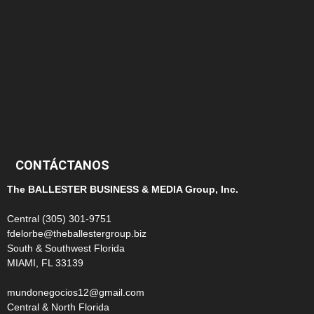
145
124
100
99
CONTÁCTANOS
The BALLESTER BUSINESS & MEDIA Group, Inc.
Central (305) 301-9751
fdelorbe@theballestergroup.biz
South & Southwest Florida
MIAMI, FL 33139
mundonegocios12@gmail.com
Central & North Florida