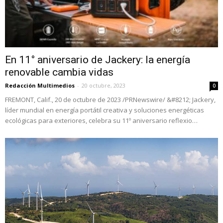
En 11° aniversario de Jackery: la energía
renovable cambia vidas
Redacción Multimedios
-
20 octubre, 2023
0
FREMONT, Calif., 20 de octubre de 2023 /PRNewswire/ &#8212; Jackery,
líder mundial en energía portátil creativa y soluciones energéticas
ecológicas para exteriores, celebra su 11º aniversario reflexio…