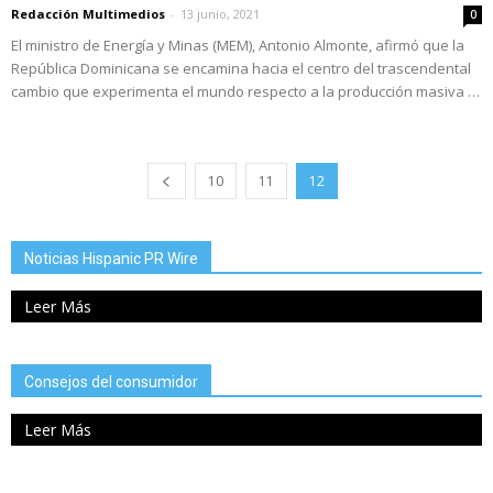
Redacción Multimedios
-
13 junio, 2021
0
El ministro de Energía y Minas (MEM), Antonio Almonte, afirmó que la
República Dominicana se encamina hacia el centro del trascendental
cambio que experimenta el mundo respecto a la producción masiva …
10
11
12
Noticias Hispanic PR Wire
Leer Más
Consejos del consumidor
Leer Más