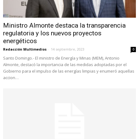
Ministro Almonte destaca la transparencia
regulatoria y los nuevos proyectos
energéticos
Redacción Multimedios
-
14 septiembre, 2023
0
Santo Domingo.- El ministro de Energía y Minas (MEM), Antonio
Almonte, destacó la importancia de las medidas adoptadas por el
Gobierno para el impulso de las energías limpias y enumeró aquellas
accion…