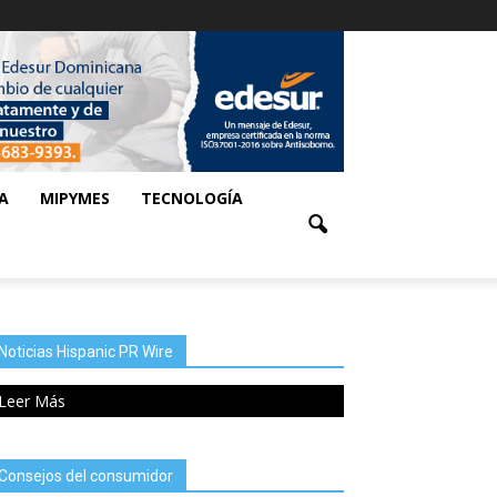
A
MIPYMES
TECNOLOGÍA
Noticias Hispanic PR Wire
Leer Más
Consejos del consumidor