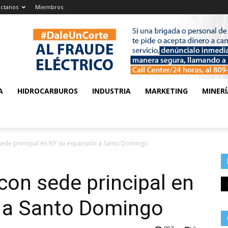
ctanos
Miembros
A
HIDROCARBUROS
INDUSTRIA
MARKETING
MINERÍ
sede principal en NY su expansión a Santo Domingo
con sede principal en
 a Santo Domingo