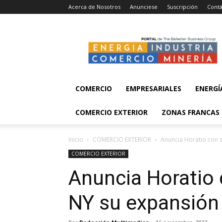
Acerca de Nosotros
Anunciese
Suscripción
Contá
Energía,
Industria,
Comercio
y
Minería
COMERCIO
EMPRESARIALES
ENERGÍ
COMERCIO EXTERIOR
ZONAS FRANCAS
Inicio
COMERCIO EXTERIOR
Anuncia Horatio con 
COMERCIO EXTERIOR
Anuncia Horatio 
NY su expansión