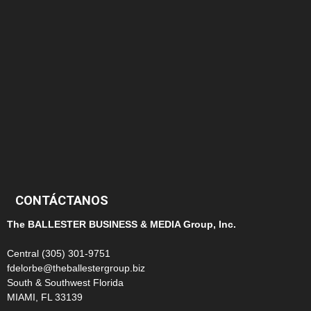
152
145
124
100
99
CONTÁCTANOS
The BALLESTER BUSINESS & MEDIA Group, Inc.
Central (305) 301-9751
fdelorbe@theballestergroup.biz
South & Southwest Florida
MIAMI, FL 33139