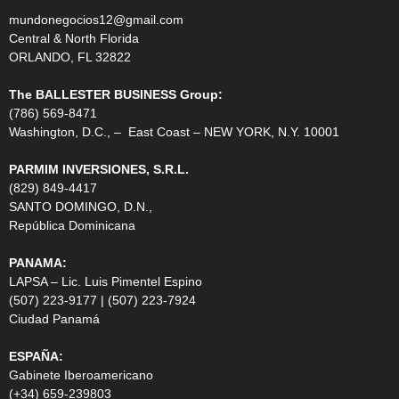
mundonegocios12@gmail.com
Central & North Florida
ORLANDO, FL 32822
The BALLESTER BUSINESS Group:
(786) 569-8471
Washington, D.C., – East Coast – NEW YORK, N.Y. 10001
PARMIM INVERSIONES, S.R.L.
(829) 849-4417
SANTO DOMINGO, D.N.,
República Dominicana
PANAMA:
LAPSA – Lic. Luis Pimentel Espino
(507) 223-9177 | (507) 223-7924
Ciudad Panamá
ESPAÑA:
Gabinete Iberoamericano
(+34) 659-239803