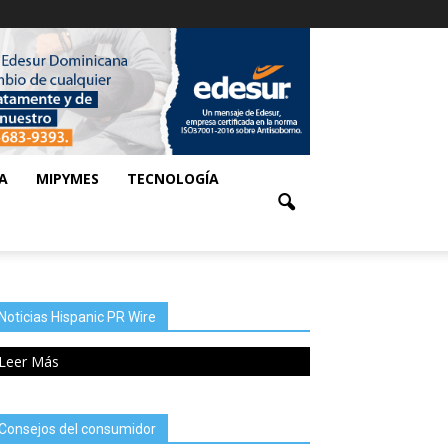
A
MIPYMES
TECNOLOGÍA
Noticias Hispanic PR Wire
Leer Más
Consejos del consumidor