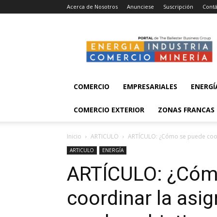
Acerca de Nosotros
Anunciese
Suscripción
Contá
Energía,
Industria,
Comercio
y
Minería
COMERCIO
EMPRESARIALES
ENERGÍ
COMERCIO EXTERIOR
ZONAS FRANCAS
Inicio
ARTICULO
ARTÍCULO: ¿Cómo se puede coordi
ARTICULO
ENERGÍA
ARTÍCULO: ¿Cóm
coordinar la asi