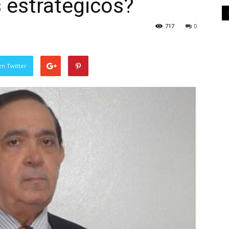
s estratégicos?
717
0
en Twitter