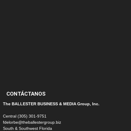
166
152
145
124
100
99
CONTÁCTANOS
The BALLESTER BUSINESS & MEDIA Group, Inc.
Central (305) 301-9751
fdelorbe@theballestergroup.biz
South & Southwest Florida