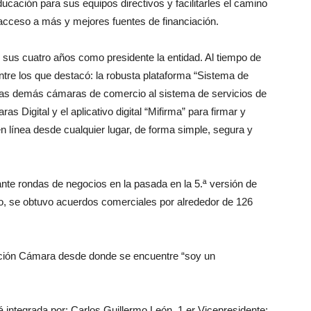
ucación para sus equipos directivos y facilitarles el camino
l acceso a más y mejores fuentes de financiación.
o sus cuatro años como presidente la entidad. Al tiempo de
 entre los que destacó: la robusta plataforma “Sistema de
de las demás cámaras de comercio al sistema de servicios de
Digital y el aplicativo digital “Mifirma” para firmar y
 línea desde cualquier lugar, de forma simple, segura y
te rondas de negocios en la pasada en la 5.ª versión de
, se obtuvo acuerdos comerciales por alrededor de 126
tución Cámara desde donde se encuentre “soy un
 integrada por: Carlos Guillermo León, 1.er Vicepresidente;