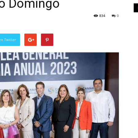
to Domingo
834
0
en Twitter