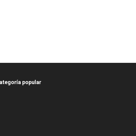
ategoría popular
639
375
174