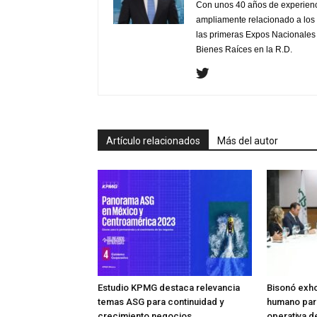
Con unos 40 años de experienc
ampliamente relacionado a los 
las primeras Expos Nacionales e
Bienes Raíces en la R.D.
Artículo relacionados
Más del autor
Estudio KPMG destaca relevancia
Bisonó exho
temas ASG para continuidad y
humano par
crecimiento negocios
operativa d