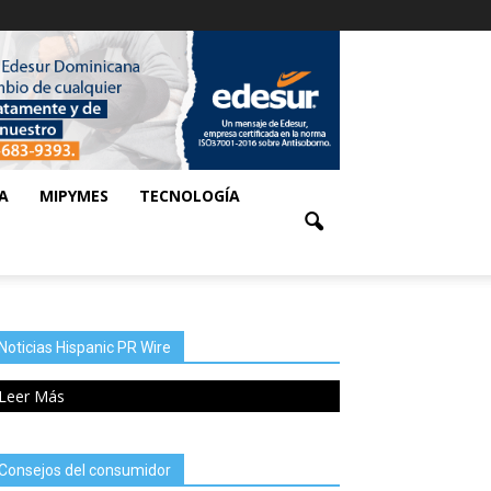
A
MIPYMES
TECNOLOGÍA
Noticias Hispanic PR Wire
Leer Más
Consejos del consumidor