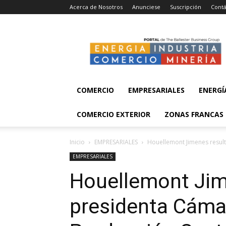
Acerca de Nosotros
Anunciese
Suscripción
Contá
Energía,
Industria,
Comercio
y
Minería
COMERCIO
EMPRESARIALES
ENERGÍ
COMERCIO EXTERIOR
ZONAS FRANCAS
Inicio
EMPRESARIALES
Houellemont Jimenes resul
EMPRESARIALES
Houellemont Jim
presidenta Cáma