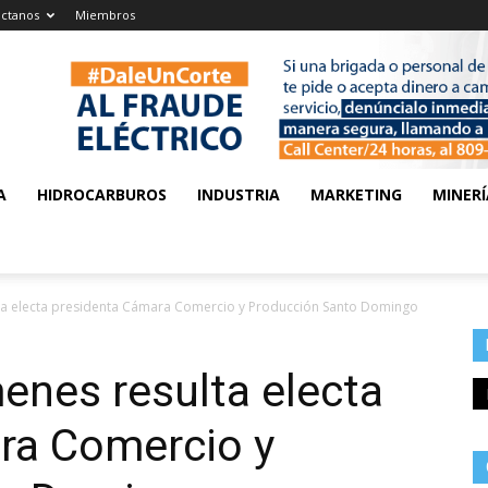
ctanos
Miembros
A
HIDROCARBUROS
INDUSTRIA
MARKETING
MINERÍ
ta electa presidenta Cámara Comercio y Producción Santo Domingo
enes resulta electa
ra Comercio y