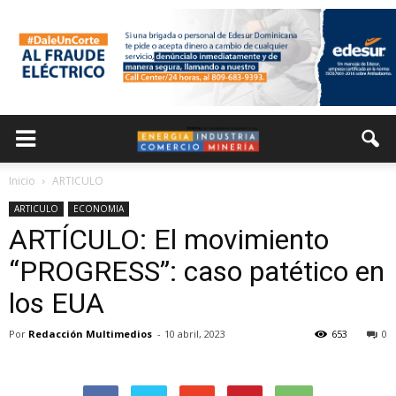
Inicio
ARTICULO
ARTICULO
ECONOMIA
ARTÍCULO: El movimiento
“PROGRESS”: caso patético en
los EUA
Por
Redacción Multimedios
-
10 abril, 2023
653
0