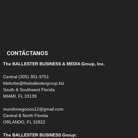
124
100
99
CONTÁCTANOS
The BALLESTER BUSINESS & MEDIA Group, Inc.
Central (305) 301-9751
fdelorbe@theballestergroup.biz
South & Southwest Florida
MIAMI, FL 33139
mundonegocios12@gmail.com
Central & North Florida
ORLANDO, FL 32822
The BALLESTER BUSINESS Group: